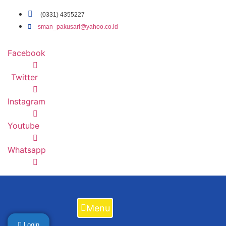
Lewati
(0331) 4355227
ke
sman_pakusari@yahoo.co.id
konten
Facebook
Twitter
Instagram
Youtube
Whatsapp
Menu
Login