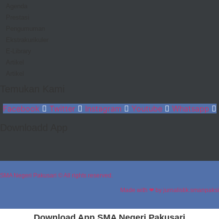
Agenda
Prestasi
Pengumuman
Ekstrakurikuler
E-Library
Artikel
Artikel
Temukan Kami
Facebook
Twitter
Instagram
Youtube
Whatsapp
Downloadd App
SMA Negeri Pakusari © All rights reserved.
Made with ❤ by jurnalistik.smanpaksi
Download App SMA Negeri Pakusari