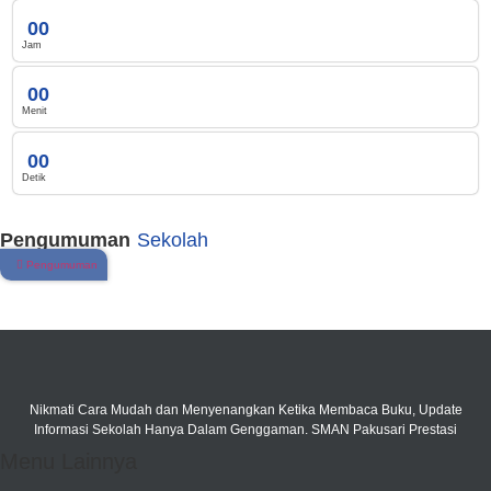
0
0
Jam
0
0
Menit
0
0
Detik
Pengumuman
Sekolah
Pengumuman
KELULUSAN TAHUN PELAJARA...
Nikmati Cara Mudah dan Menyenangkan Ketika Membaca Buku, Update
Informasi Sekolah Hanya Dalam Genggaman. SMAN Pakusari Prestasi
Menu Lainnya