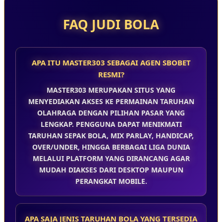
FAQ JUDI BOLA
APA ITU MASTER303 SEBAGAI AGEN SBOBET
RESMI?
MASTER303 MERUPAKAN SITUS YANG
MENYEDIAKAN AKSES KE PERMAINAN TARUHAN
OLAHRAGA DENGAN PILIHAN PASAR YANG
LENGKAP. PENGGUNA DAPAT MENIKMATI
TARUHAN SEPAK BOLA, MIX PARLAY, HANDICAP,
OVER/UNDER, HINGGA BERBAGAI LIGA DUNIA
MELALUI PLATFORM YANG DIRANCANG AGAR
MUDAH DIAKSES DARI DESKTOP MAUPUN
PERANGKAT MOBILE.
APA SAJA JENIS TARUHAN BOLA YANG TERSEDIA