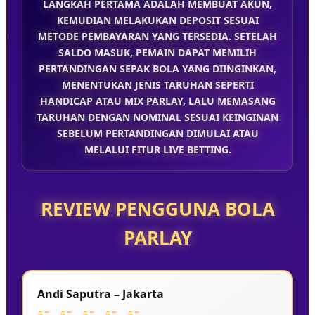
LANGKAH PERTAMA ADALAH MEMBUAT AKUN,
KEMUDIAN MELAKUKAN DEPOSIT SESUAI
METODE PEMBAYARAN YANG TERSEDIA. SETELAH
SALDO MASUK, PEMAIN DAPAT MEMILIH
PERTANDINGAN SEPAK BOLA YANG DIINGINKAN,
MENENTUKAN JENIS TARUHAN SEPERTI
HANDICAP ATAU MIX PARLAY, LALU MEMASANG
TARUHAN DENGAN NOMINAL SESUAI KEINGINAN
SEBELUM PERTANDINGAN DIMULAI ATAU
MELALUI FITUR LIVE BETTING.
REVIEW PENGGUNA BOLA
PARLAY
Andi Saputra – Jakarta