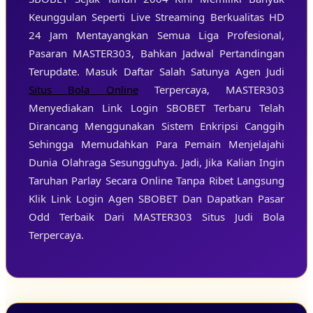
Keunggulan Seperti Live Streaming Berkualitas HD
24 Jam Mentayangkan Semua Liga Profesional,
Pasaran MASTER303, Bahkan Jadwal Pertandingan
Terupdate. Masuk Daftar Salah Satunya Agen Judi
Situs Bola Online
Terpercaya, MASTER303
Menyediakan Link Login SBOBET Terbaru Telah
Dirancang Menggunakan Sistem Enkripsi Canggih
Sehingga Memudahkan Para Pemain Menjelajahi
Dunia Olahraga Sesungguhya. Jadi, Jika Kalian Ingin
Taruhan Parlay Secara Online Tanpa Ribet Langsung
Klik Link Login Agen SBOBET Dan Dapatkan Pasar
Odd Terbaik Dari MASTER303 Situs Judi Bola
Terpercaya.