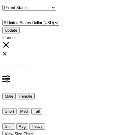
Currency:
Cancel
Katie:
5'10"
160
Select your person:
Male
Female
Height
Short
Med
Tall
Weight
Slim
Avg
Heavy
View Size Chart