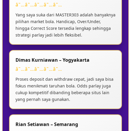
â˜…â˜…â˜…â˜…â˜…
Yang saya suka dari MASTER303 adalah banyaknya
pilihan market bola. Handicap, Over/Under,
hingga Correct Score tersedia lengkap sehingga
strategi parlay jadi lebih fleksibel.
Dimas Kurniawan – Yogyakarta
â˜…â˜…â˜…â˜…â˜…
Proses deposit dan withdraw cepat, jadi saya bisa
fokus menikmati taruhan bola. Odds parlay juga
cukup kompetitif dibanding beberapa situs lain
yang pernah saya gunakan.
Rian Setiawan – Semarang