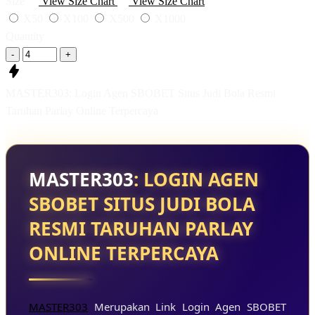
Size
View Size Chart
View Size Chart
X50
X100
X500
X1000
Quantity
-
+
MASTER303: Login Agen SBOBET Situs Judi Bola Resmi
Taruhan Parlay Online Terpercaya
MASTER303
: LOGIN AGEN
SBOBET SITUS JUDI BOLA
RESMI TARUHAN PARLAY
ONLINE TERPERCAYA
MASTER303
Merupakan Link Login Agen SBOBET