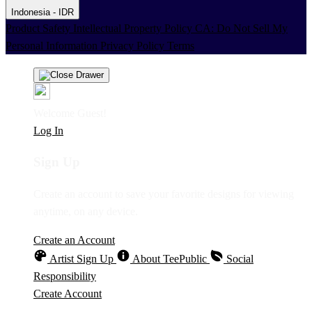
Indonesia - IDR
Product Safety
Intellectual Property Policy
CA: Do Not Sell My
Personal Information
Privacy Policy
Terms
Welcome Guest!
Log In
Sign Up
Create an account to save your favorite designs for viewing
anytime, on any device.
Create an Account
Artist Sign Up
About TeePublic
Social
Responsibility
Create Account