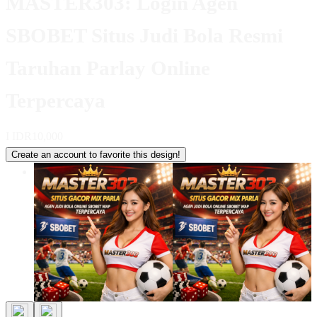
MASTER303: Login Agen
SBOBET Situs Judi Bola Resmi
Taruhan Parlay Online
Terpercaya
I
IDR10,000
Create an account to favorite this design!