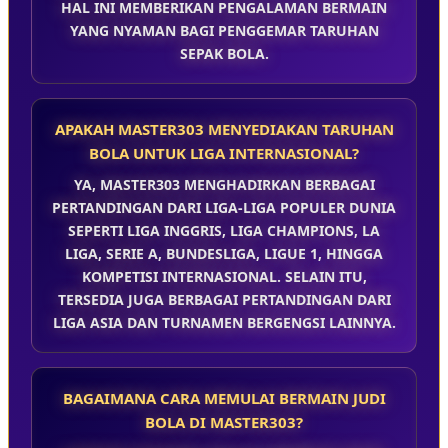
HAL INI MEMBERIKAN PENGALAMAN BERMAIN
YANG NYAMAN BAGI PENGGEMAR TARUHAN
SEPAK BOLA.
APAKAH MASTER303 MENYEDIAKAN TARUHAN
BOLA UNTUK LIGA INTERNASIONAL?
YA, MASTER303 MENGHADIRKAN BERBAGAI
PERTANDINGAN DARI LIGA-LIGA POPULER DUNIA
SEPERTI LIGA INGGRIS, LIGA CHAMPIONS, LA
LIGA, SERIE A, BUNDESLIGA, LIGUE 1, HINGGA
KOMPETISI INTERNASIONAL. SELAIN ITU,
TERSEDIA JUGA BERBAGAI PERTANDINGAN DARI
LIGA ASIA DAN TURNAMEN BERGENGSI LAINNYA.
BAGAIMANA CARA MEMULAI BERMAIN JUDI
BOLA DI MASTER303?