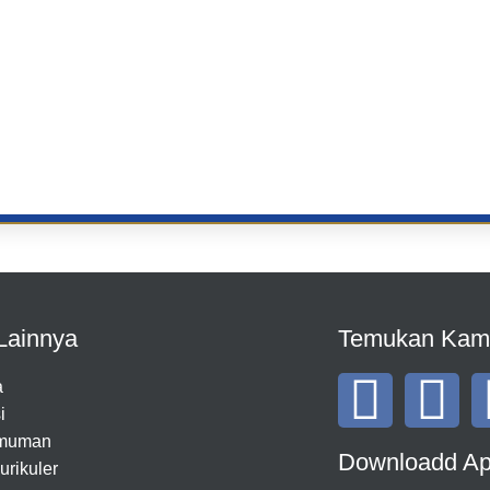
Lainnya
Temukan Kam
a
i
muman
Downloadd A
urikuler