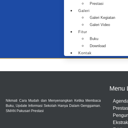
Prestasi
Galeri
Galeri Kegiatan
Galeri Video
Fitur
Buku
Download
Kontak
Menu 
Nikmati Cara Mudah dan Menyenangkan Ketika Membaca
Agend
Buku, Update Informasi Sekolah Hanya Dalam Genggaman.
Prestas
SMAN Pakusari Prestasi
Pengu
Ekstrak