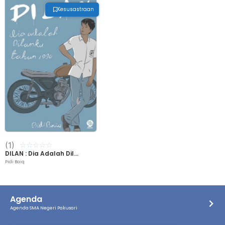
Kesusastraan
(1)
☆
☆
☆
☆
☆
DILAN : Dia Adalah Dil...
Pidi Baiq
Agenda
Agenda SMA Negeri Pakusari