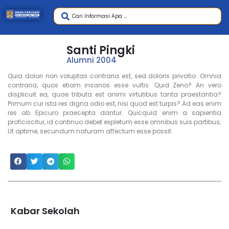
Santi Pingki
Alumni 2004
Quia dolori non voluptas contraria est, sed doloris privatio. Omnia
contraria, quos etiam insanos esse vultis. Quid Zeno? An vero
displicuit ea, quae tributa est animi virtutibus tanta praestantia?
Primum cur ista res digna odio est, nisi quod est turpis? Ad eas enim
res ab Epicuro praecepta dantur. Quicquid enim a sapientia
proficiscitur, id continuo debet expletum esse omnibus suis partibus;
Ut optime, secundum naturam affectum esse possit.
Kabar Sekolah