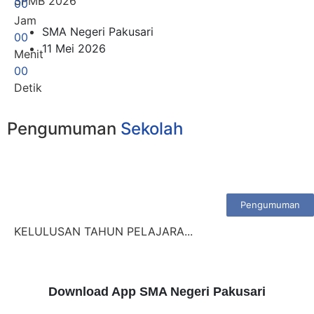
SPMB 2026
0
0
Jam
SMA Negeri Pakusari
0
0
11 Mei 2026
Menit
0
0
Detik
Pengumuman
Sekolah
Pengumuman
KELULUSAN TAHUN PELAJARA...
Download App SMA Negeri Pakusari