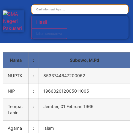
Hasil
Lihat semuanya
Nama
:
Subowo, M.Pd
NUPTK
:
8533744647200062
NIP
:
196602012005011005
Tempat
:
Jember, 01 Februari 1966
Lahir
Agama
:
Islam