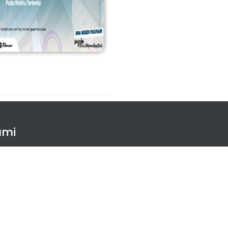
HUN PELAJARA...
ami
App