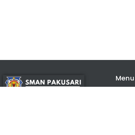
Menu
Agen
Presta
Peng
Nikmati Cara Mudah dan Menyenangkan Ketika
Membaca Buku, Update Informasi Sekolah Hanya
Ekstra
Dalam Genggaman. SMAN Pakusari Prestasi
E-Libr
Artikel