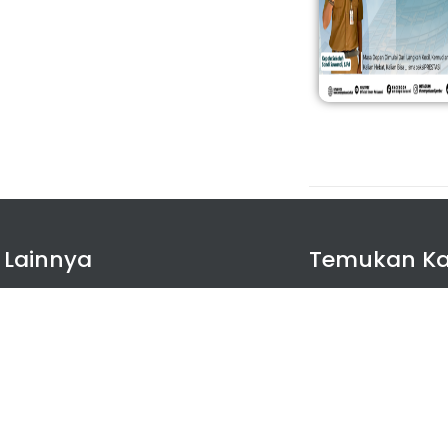
KELULUSAN TA
 Lainnya
Temukan K
da
si
Downloadd 
umuman
kurikuler
ary