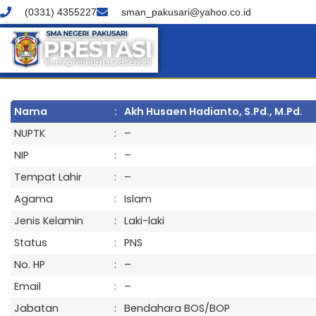
(0331) 4355227
sman_pakusari@yahoo.co.id
Nama
:
Akh Husaen Hadianto, S.Pd., M.Pd.
NUPTK
:
–
NIP
:
–
Tempat Lahir
:
–
Agama
:
Islam
Jenis Kelamin
:
Laki-laki
Status
:
PNS
No. HP
:
–
Email
:
–
Jabatan
:
Bendahara BOS/BOP