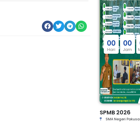
0
0
0
0
Hari
Jam
SPMB 2026
SMA Negeri Pakusa