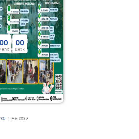
0
0
0
0
Menit
Detik
ri
11 Mei 2026