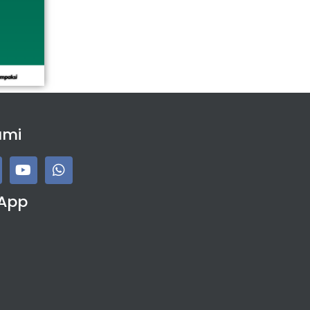
ami
App