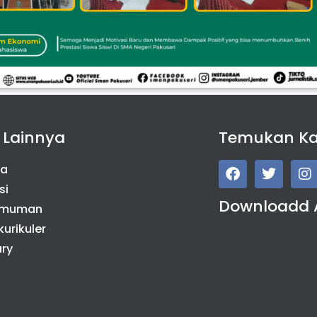
 Lainnya
Temukan K
da
si
Downloadd 
umuman
kurikuler
ary