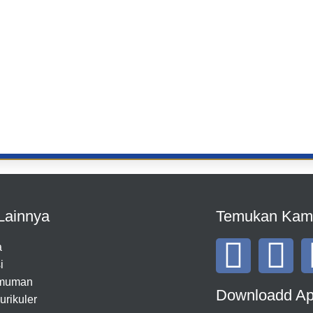
Lainnya
Temukan Kam
a
i
muman
Downloadd A
urikuler