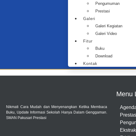
Pengumuman
Prestasi
Galeri
Galeri Kegiatan
Galeri Video
Fitur
Buku
Download
Kontak
Menu 
Nikmati Cara Mudah dan Menyenangkan Ketika Membaca
Agend
Buku, Update Informasi Sekolah Hanya Dalam Genggaman.
Prestas
SMAN Pakusari Prestasi
Pengu
Ekstrak