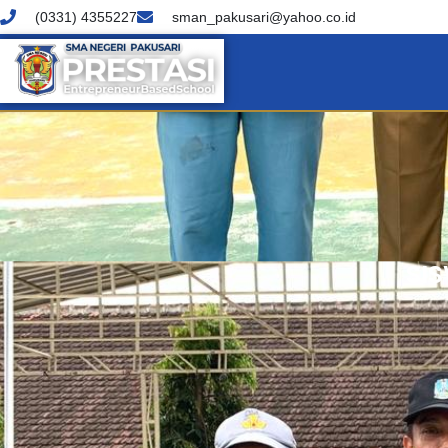
(0331) 4355227
sman_pakusari@yahoo.co.id
SI