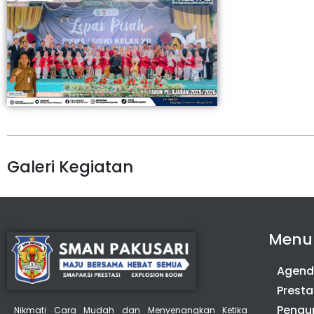
Galeri Kegiatan
Menu
Agen
Presta
Peng
Nikmati Cara Mudah dan Menyenangkan Ketika