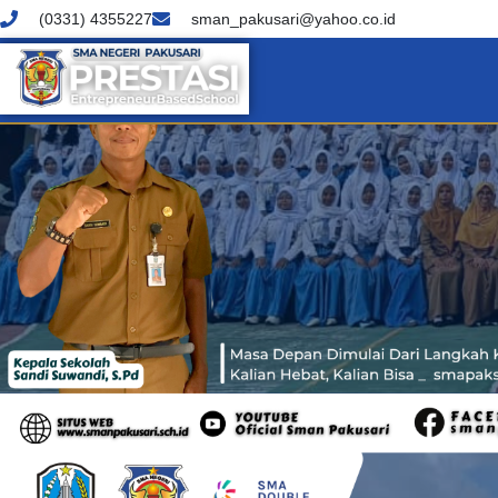
(0331) 4355227
sman_pakusari@yahoo.co.id