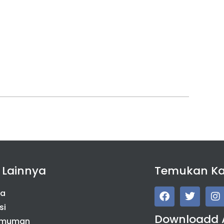
 Lainnya
Temukan K
da
si
Downloadd 
umuman