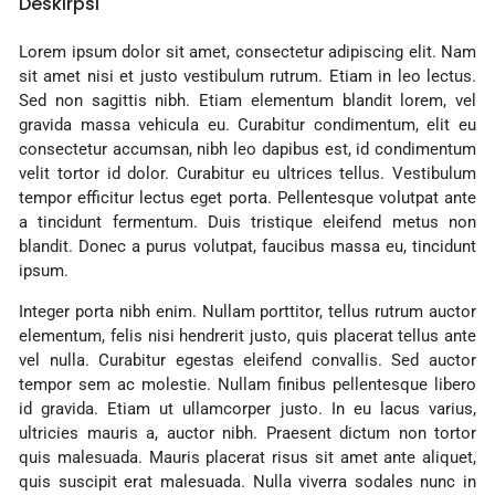
Deskirpsi
Lorem ipsum dolor sit amet, consectetur adipiscing elit. Nam
sit amet nisi et justo vestibulum rutrum. Etiam in leo lectus.
Sed non sagittis nibh. Etiam elementum blandit lorem, vel
gravida massa vehicula eu. Curabitur condimentum, elit eu
consectetur accumsan, nibh leo dapibus est, id condimentum
velit tortor id dolor. Curabitur eu ultrices tellus. Vestibulum
tempor efficitur lectus eget porta. Pellentesque volutpat ante
a tincidunt fermentum. Duis tristique eleifend metus non
blandit. Donec a purus volutpat, faucibus massa eu, tincidunt
ipsum.
Integer porta nibh enim. Nullam porttitor, tellus rutrum auctor
elementum, felis nisi hendrerit justo, quis placerat tellus ante
vel nulla. Curabitur egestas eleifend convallis. Sed auctor
tempor sem ac molestie. Nullam finibus pellentesque libero
id gravida. Etiam ut ullamcorper justo. In eu lacus varius,
ultricies mauris a, auctor nibh. Praesent dictum non tortor
quis malesuada. Mauris placerat risus sit amet ante aliquet,
quis suscipit erat malesuada. Nulla viverra sodales nunc in