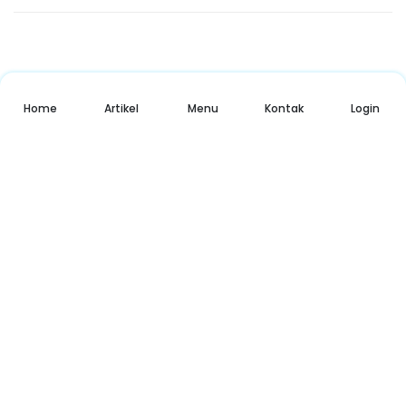
Home
Artikel
Menu
Kontak
Login
Download App SMA Negeri Pakusari
Nikmati Cara Mudah dan Menyenangkan Ketika Membaca Buku,
Update Informasi Sekolah Hanya Dalam Genggaman. SMAN
Pakusari Prestasi
Copyright © 2023
All Rights Reserved. Made with
by jurnalistik.smanpaksi