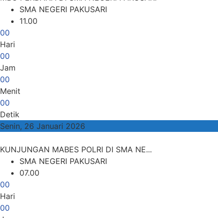
SMA NEGERI PAKUSARI
11.00
0
0
Hari
0
0
Jam
0
0
Menit
0
0
Detik
Senin, 26 Januari 2026
KUNJUNGAN MABES POLRI DI SMA NE...
SMA NEGERI PAKUSARI
07.00
0
0
Hari
0
0