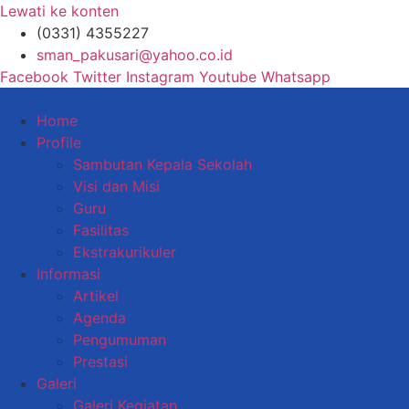
Lewati ke konten
(0331) 4355227
sman_pakusari@yahoo.co.id
Facebook
Twitter
Instagram
Youtube
Whatsapp
Home
Profile
Sambutan Kepala Sekolah
Visi dan Misi
Guru
Fasilitas
Ekstrakurikuler
Informasi
Artikel
Agenda
Pengumuman
Prestasi
Galeri
Galeri Kegiatan