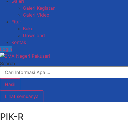
Galeri
Galeri Kegiatan
Galeri Video
Fitur
Buku
Download
Kontak
Login
Search ...
Hasil
Lihat semuanya
PIK-R