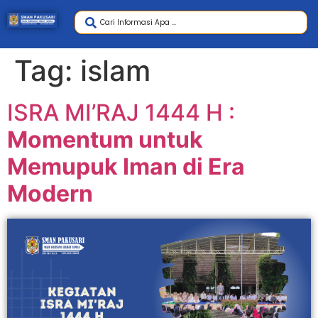
Tag:
islam
ISRA MI’RAJ 1444 H :
Momentum untuk
Memupuk Iman di Era
Modern